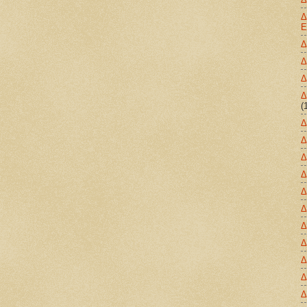
Δ
E
Δ
Δ
Δ
Δ
(
Δ
Δ
Δ
Δ
Δ
Δ
Δ
Δ
Δ
Δ
Δ