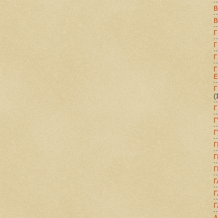
Β
Β
Γ
Γ
Γ
Γ
Ε
Γ
(
Γ
Γ
Γ
Γ
Γ
Γ
Γ
Γ
Γ
Δ