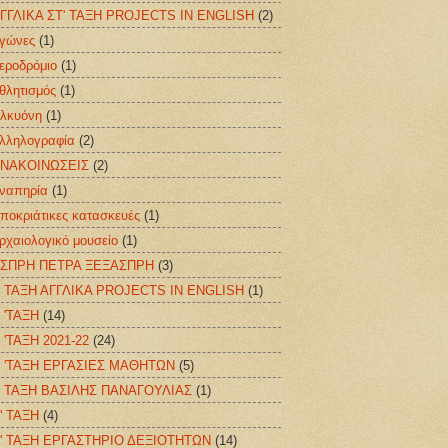
ΓΓΛΙΚΑ ΣΤ' ΤΑΞΗ PROJECTS IN ENGLISH
(2)
γώνες
(1)
εροδρόμιο
(1)
θλητισμός
(1)
λκυόνη
(1)
λληλογραφία
(2)
ΝΑΚΟΙΝΩΣΕΙΣ
(2)
ναπηρία
(1)
ποκριάτικες κατασκευές
(1)
ρχαιολογικό μουσείο
(1)
ΣΠΡΗ ΠΕΤΡΑ ΞΕΞΑΣΠΡΗ
(3)
 ΤΑΞΗ ΑΓΓΛΙΚΑ PROJECTS IN ENGLISH
(1)
 'ΤΑΞΗ
(14)
 'ΤΑΞΗ 2021-22
(24)
 'ΤΑΞΗ ΕΡΓΑΣΙΕΣ ΜΑΘΗΤΩΝ
(5)
 ΤΑΞΗ ΒΑΣΙΛΗΣ ΠΑΝΑΓΟΥΛΙΑΣ
(1)
' ΤΑΞΗ
(4)
' ΤΑΞΗ ΕΡΓΑΣΤΗΡΙΟ ΔΕΞΙΟΤΗΤΩΝ
(14)