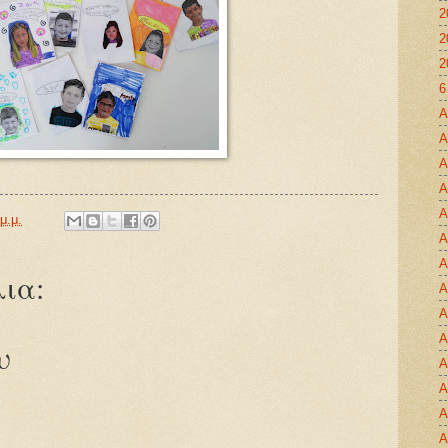
2
2
2
6
Α
Α
Α
Α
Α
μ.μ.
Α
Α
ια:
Α
Α
Α
υ
Α
Α
Α
Α