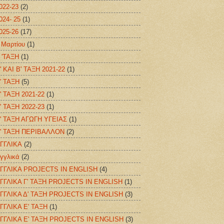
022-23
(2)
024- 25
(1)
025-26
(17)
 Μαρτίου
(1)
 'ΤΑΞΗ
(1)
' KAI B' ΤΑΞΗ 2021-22
(1)
' ΤΑΞΗ
(5)
' ΤΑΞΗ 2021-22
(1)
' ΤΑΞΗ 2022-23
(1)
' ΤΑΞΗ ΑΓΩΓΗ ΥΓΕΙΑΣ
(1)
' ΤΑΞΗ ΠΕΡΙΒΑΛΛΟΝ
(2)
ΓΓΛΙΚΑ
(2)
γγλικά
(2)
ΓΓΛΙΚΑ PROJECTS IN ENGLISH
(4)
ΓΓΛΙΚΑ Γ' ΤΑΞΗ PROJECTS IN ENGLISH
(1)
ΓΓΛΙΚΑ Δ' ΤΑΞΗ PROJECTS IN ENGLISH
(3)
ΓΓΛΙΚΑ Ε' ΤΑΞΗ
(1)
ΓΓΛΙΚΑ Ε' ΤΑΞΗ PROJECTS IN ENGLISH
(3)