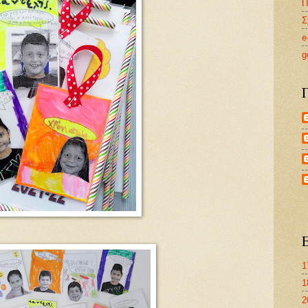
Π
Σ
e
g
1
1
2