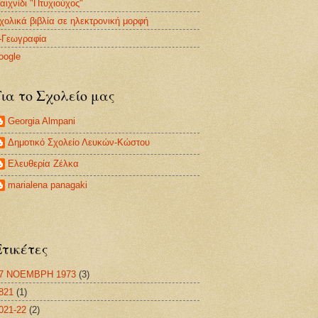
αιχνίδι "Πτυχιούχος"
χολικά βιβλία σε ηλεκτρονική μορφή
-Γεωγραφία
oogle
Για το Σχολείο μας
Georgia Almpani
Δημοτικό Σχολείο Λευκών-Κώστου
Ελευθερία Ζέλκα
marialena panagaki
Ετικέτες
7 ΝΟΕΜΒΡΗ 1973
(3)
821
(1)
021-22
(2)