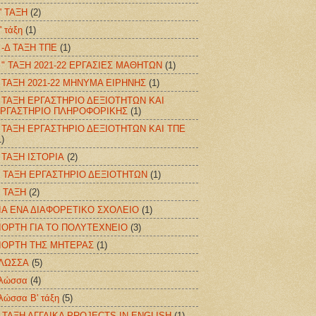
' ΤΑΞΗ
(2)
' τάξη
(1)
 -Δ ΤΑΞΗ ΤΠΕ
(1)
 " ΤΑΞΗ 2021-22 ΕΡΓΑΣΙΕΣ ΜΑΘΗΤΩΝ
(1)
 ΤΑΞΗ 2021-22 ΜΗΝΥΜΑ ΕΙΡΗΝΗΣ
(1)
 ΤΑΞΗ ΕΡΓΑΣΤΗΡΙΟ ΔΕΞΙΟΤΗΤΩΝ ΚΑΙ
ΡΓΑΣΤΗΡΙΟ ΠΛΗΡΟΦΟΡΙΚΗΣ
(1)
 ΤΑΞΗ ΕΡΓΑΣΤΗΡΙΟ ΔΕΞΙΟΤΗΤΩΝ ΚΑΙ ΤΠΕ
1)
 ΤΑΞΗ ΙΣΤΟΡΙΑ
(2)
' ΤΑΞΗ ΕΡΓΑΣΤΗΡΙΟ ΔΕΞΙΟΤΗΤΩΝ
(1)
' ΤΑΞΗ
(2)
ΙΑ ΕΝΑ ΔΙΑΦΟΡΕΤΙΚΟ ΣΧΟΛΕΙΟ
(1)
ΙΟΡΤΗ ΓΙΑ ΤΟ ΠΟΛΥΤΕΧΝΕΙΟ
(3)
ΙΟΡΤΗ ΤΗΣ ΜΗΤΕΡΑΣ
(1)
ΛΩΣΣΑ
(5)
λώσσα
(4)
λώσσα Β' τάξη
(5)
 ΤΑΞΗ ΑΓΓΛΙΚΑ PROJECTS IN ENGLISH
(1)