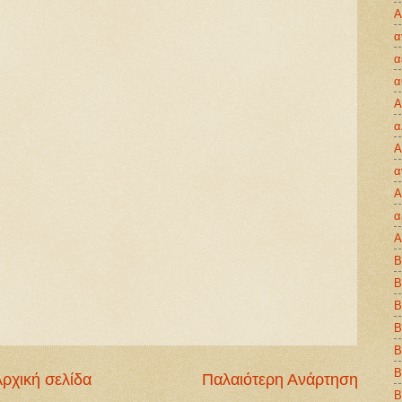
Α
α
α
α
Α
α
Α
α
Α
α
Α
Β
Β
Β
Β
Β
Β
ρχική σελίδα
Παλαιότερη Ανάρτηση
Β