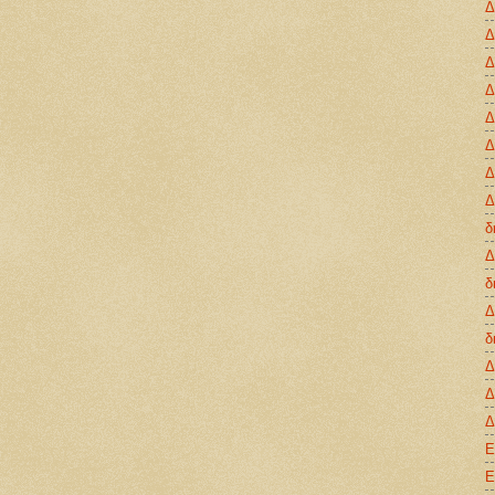
Δ
Δ
Δ
Δ
Δ
Δ
Δ
Δ
δ
Δ
δ
Δ
δ
Δ
Δ
Δ
Ε
Ε